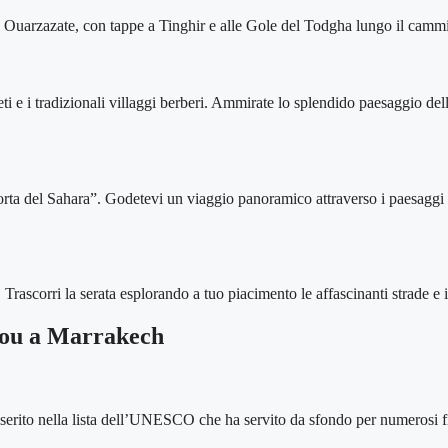
so Ouarzazate, con tappe a Tinghir e alle Gole del Todgha lungo il camm
lmeti e i tradizionali villaggi berberi. Ammirate lo splendido paesaggio d
orta del Sahara”. Godetevi un viaggio panoramico attraverso i paesagg
Trascorri la serata esplorando a tuo piacimento le affascinanti strade e i l
dou a Marrakech
erito nella lista dell’UNESCO che ha servito da sfondo per numerosi film