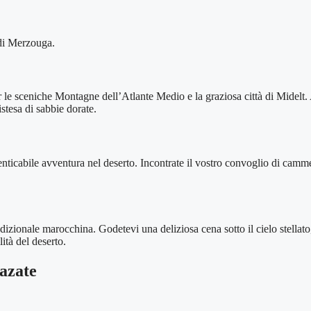
 di Merzouga.
r le sceniche Montagne dell’Atlante Medio e la graziosa città di Midel
stesa di sabbie dorate.
ticabile avventura nel deserto. Incontrate il vostro convoglio di camme
tradizionale marocchina. Godetevi una deliziosa cena sotto il cielo stella
ità del deserto.
azate