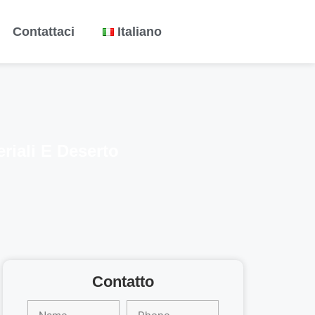
Contattaci
Italiano
riali E Deserto
Contatto