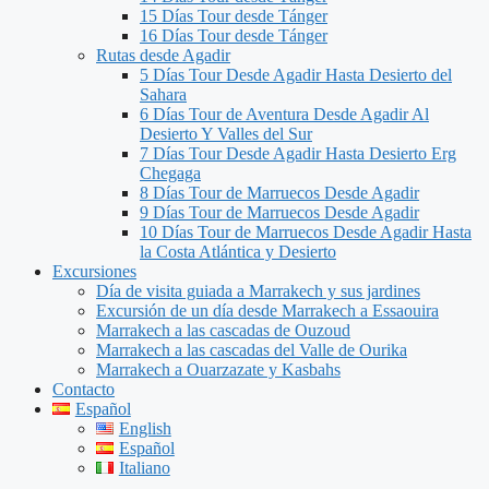
15 Días Tour desde Tánger
16 Días Tour desde Tánger
Rutas desde Agadir
5 Días Tour Desde Agadir Hasta Desierto del
Sahara
6 Días Tour de Aventura Desde Agadir Al
Desierto Y Valles del Sur
7 Días Tour Desde Agadir Hasta Desierto Erg
Chegaga
8 Días Tour de Marruecos Desde Agadir
9 Días Tour de Marruecos Desde Agadir
10 Días Tour de Marruecos Desde Agadir Hasta
la Costa Atlántica y Desierto
Excursiones
Día de visita guiada a Marrakech y sus jardines
Excursión de un día desde Marrakech a Essaouira
Marrakech a las cascadas de Ouzoud
Marrakech a las cascadas del Valle de Ourika
Marrakech a Ouarzazate y Kasbahs
Contacto
Español
English
Español
Italiano